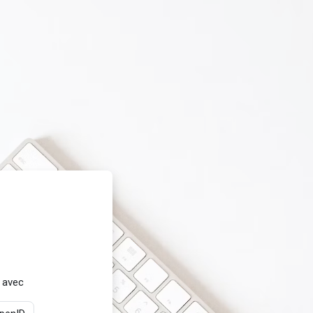
g
 avec