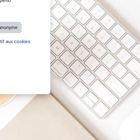
penID
’anonyme
tif aux cookies