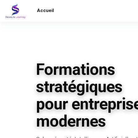
Passer au contenu principal
Accueil
Formations
stratégiques
pour entrepris
modernes