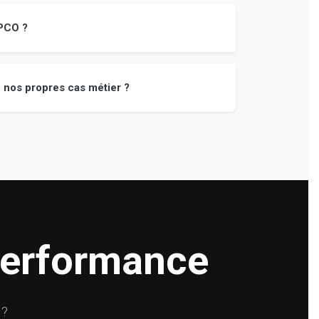
PCO ?
 nos propres cas métier ?
 performance
 ?